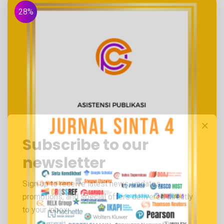
28%
Subscribe to our
newsletter
Sign up to receive latest news, updates,
promotions, and special offers delivered directly
to your inbox.